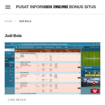
PUSAT INFORMASI PROMO BONUS SITUS JUDI ONLINE
HOME
JUDI BOLA
Judi Bola
LINK NEXUS