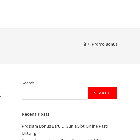
>
Promo Bonus
Search
t
SEARCH
Recent Posts
Program Bonus Baru Di Sunia Slot Online Pasti
Untung