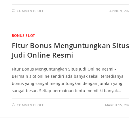
ON
COMMENTS OFF
APRIL 9, 20
BONUS
MENGUNTUNGKAN
SELALU
TERSEDIA
DI
SLOT
BONUS SLOT
TERPERCAYA
Fitur Bonus Menguntungkan Situ
Judi Online Resmi
Fitur Bonus Menguntungkan Situs Judi Online Resmi -
Bermain slot online sendiri ada banyak sekali tersedianya
bonus yang sangat menguntungkan dengan jumlah yang
sangat besar. Setiap permainan tentu memiliki banyak…
ON
COMMENTS OFF
MARCH 15, 20
FITUR
BONUS
MENGUNTUNGKAN
SITUS
JUDI
ONLINE