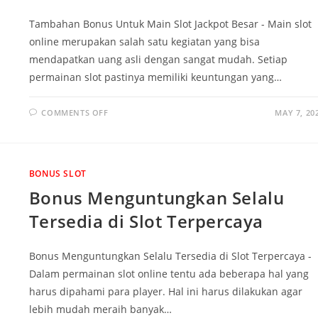
Tambahan Bonus Untuk Main Slot Jackpot Besar - Main slot
online merupakan salah satu kegiatan yang bisa
mendapatkan uang asli dengan sangat mudah. Setiap
permainan slot pastinya memiliki keuntungan yang…
ON
COMMENTS OFF
MAY 7, 20
TAMBAHAN
BONUS
UNTUK
MAIN
SLOT
JACKPOT
BONUS SLOT
BESAR
Bonus Menguntungkan Selalu
Tersedia di Slot Terpercaya
Bonus Menguntungkan Selalu Tersedia di Slot Terpercaya -
Dalam permainan slot online tentu ada beberapa hal yang
harus dipahami para player. Hal ini harus dilakukan agar
lebih mudah meraih banyak…