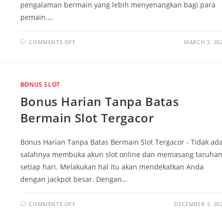
pengalaman bermain yang lebih menyenangkan bagi para
pemain.…
ON
COMMENTS OFF
MARCH 3, 20
PROGRAM
BONUS
BARU
DI
SUNIA
SLOT
BONUS SLOT
ONLINE
PASTI
Bonus Harian Tanpa Batas
UNTUNG
Bermain Slot Tergacor
Bonus Harian Tanpa Batas Bermain Slot Tergacor - Tidak ad
salahnya membuka akun slot online dan memasang taruha
setiap hari. Melakukan hal itu akan mendekatkan Anda
dengan jackpot besar. Dengan…
ON
COMMENTS OFF
DECEMBER 3, 20
BONUS
HARIAN