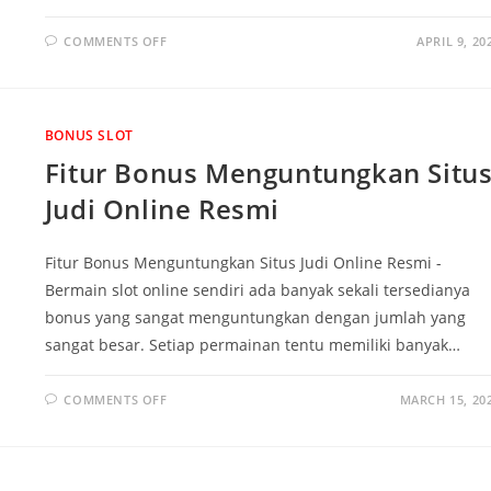
ON
COMMENTS OFF
APRIL 9, 20
BONUS
MENGUNTUNGKAN
SELALU
TERSEDIA
DI
SLOT
BONUS SLOT
TERPERCAYA
Fitur Bonus Menguntungkan Situ
Judi Online Resmi
Fitur Bonus Menguntungkan Situs Judi Online Resmi -
Bermain slot online sendiri ada banyak sekali tersedianya
bonus yang sangat menguntungkan dengan jumlah yang
sangat besar. Setiap permainan tentu memiliki banyak…
ON
COMMENTS OFF
MARCH 15, 20
FITUR
BONUS
MENGUNTUNGKAN
SITUS
JUDI
ONLINE