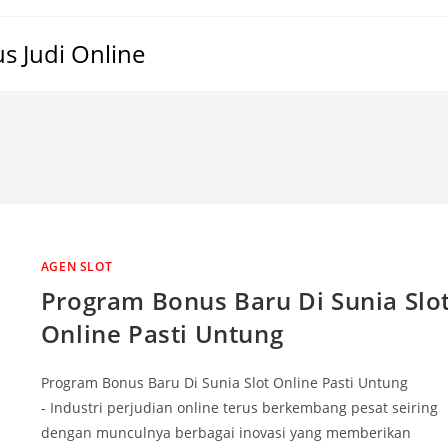
s Judi Online
AGEN SLOT
Program Bonus Baru Di Sunia Slo
Online Pasti Untung
Program Bonus Baru Di Sunia Slot Online Pasti Untung
- Industri perjudian online terus berkembang pesat seiring
dengan munculnya berbagai inovasi yang memberikan