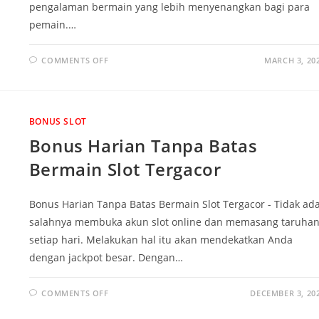
pengalaman bermain yang lebih menyenangkan bagi para
pemain.…
ON
COMMENTS OFF
MARCH 3, 20
PROGRAM
BONUS
BARU
DI
SUNIA
SLOT
BONUS SLOT
ONLINE
PASTI
Bonus Harian Tanpa Batas
UNTUNG
Bermain Slot Tergacor
Bonus Harian Tanpa Batas Bermain Slot Tergacor - Tidak ad
salahnya membuka akun slot online dan memasang taruha
setiap hari. Melakukan hal itu akan mendekatkan Anda
dengan jackpot besar. Dengan…
ON
COMMENTS OFF
DECEMBER 3, 20
BONUS
HARIAN