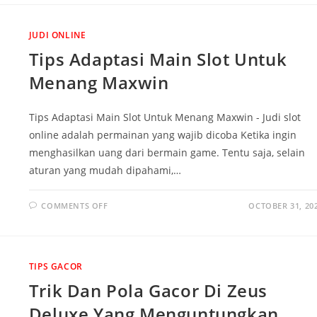
TANPA
BATAS
BERMAIN
SLOT
JUDI ONLINE
TERGACOR
Tips Adaptasi Main Slot Untuk
Menang Maxwin
Tips Adaptasi Main Slot Untuk Menang Maxwin - Judi slot
online adalah permainan yang wajib dicoba Ketika ingin
menghasilkan uang dari bermain game. Tentu saja, selain
aturan yang mudah dipahami,…
ON
COMMENTS OFF
OCTOBER 31, 20
TIPS
ADAPTASI
MAIN
SLOT
UNTUK
MENANG
TIPS GACOR
MAXWIN
Trik Dan Pola Gacor Di Zeus
Deluxe Yang Menguntungkan