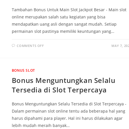
Tambahan Bonus Untuk Main Slot Jackpot Besar - Main slot
online merupakan salah satu kegiatan yang bisa
mendapatkan uang asli dengan sangat mudah. Setiap
permainan slot pastinya memiliki keuntungan yang…
ON
COMMENTS OFF
MAY 7, 20
TAMBAHAN
BONUS
UNTUK
MAIN
SLOT
JACKPOT
BONUS SLOT
BESAR
Bonus Menguntungkan Selalu
Tersedia di Slot Terpercaya
Bonus Menguntungkan Selalu Tersedia di Slot Terpercaya -
Dalam permainan slot online tentu ada beberapa hal yang
harus dipahami para player. Hal ini harus dilakukan agar
lebih mudah meraih banyak…