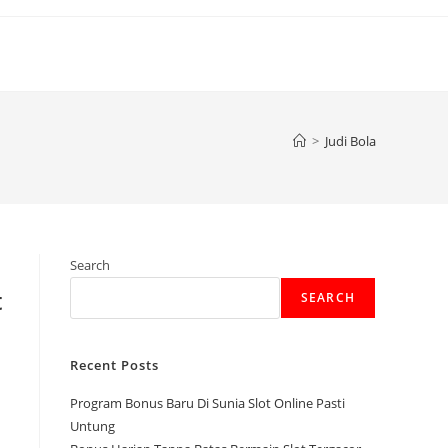
>
Judi Bola
Search
t
SEARCH
Recent Posts
Program Bonus Baru Di Sunia Slot Online Pasti
Untung