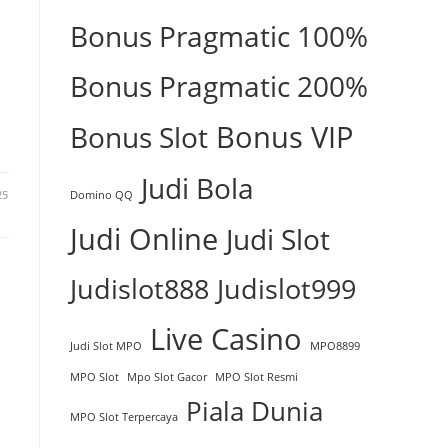
Bonus Pragmatic 100%
Bonus Pragmatic 200%
Bonus VIP
Bonus Slot
Judi Bola
25
Domino QQ
Judi Online
Judi Slot
Judislot888
Judislot999
Live Casino
Judi Slot MPO
MPO8899
MPO Slot
Mpo Slot Gacor
MPO Slot Resmi
Piala Dunia
MPO Slot Terpercaya