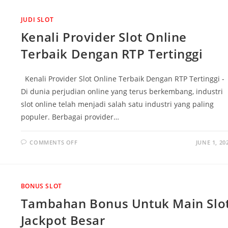
JUMLAH
BONUS
TIADA
JUDI SLOT
BATASNYA
Kenali Provider Slot Online
Terbaik Dengan RTP Tertinggi
Kenali Provider Slot Online Terbaik Dengan RTP Tertinggi -
Di dunia perjudian online yang terus berkembang, industri
slot online telah menjadi salah satu industri yang paling
populer. Berbagai provider…
ON
COMMENTS OFF
JUNE 1, 20
KENALI
PROVIDER
SLOT
ONLINE
TERBAIK
DENGAN
BONUS SLOT
RTP
TERTINGGI
Tambahan Bonus Untuk Main Slo
Jackpot Besar