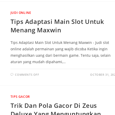
TANPA
BATAS
BERMAIN
SLOT
JUDI ONLINE
TERGACOR
Tips Adaptasi Main Slot Untuk
Menang Maxwin
Tips Adaptasi Main Slot Untuk Menang Maxwin - Judi slot
online adalah permainan yang wajib dicoba Ketika ingin
menghasilkan uang dari bermain game. Tentu saja, selain
aturan yang mudah dipahami,…
ON
COMMENTS OFF
OCTOBER 31, 20
TIPS
ADAPTASI
MAIN
SLOT
UNTUK
MENANG
TIPS GACOR
MAXWIN
Trik Dan Pola Gacor Di Zeus
Deluxe Yang Menguntungkan