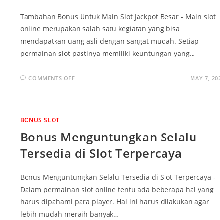
Tambahan Bonus Untuk Main Slot Jackpot Besar - Main slot
online merupakan salah satu kegiatan yang bisa
mendapatkan uang asli dengan sangat mudah. Setiap
permainan slot pastinya memiliki keuntungan yang…
ON
COMMENTS OFF
MAY 7, 20
TAMBAHAN
BONUS
UNTUK
MAIN
SLOT
JACKPOT
BONUS SLOT
BESAR
Bonus Menguntungkan Selalu
Tersedia di Slot Terpercaya
Bonus Menguntungkan Selalu Tersedia di Slot Terpercaya -
Dalam permainan slot online tentu ada beberapa hal yang
harus dipahami para player. Hal ini harus dilakukan agar
lebih mudah meraih banyak…