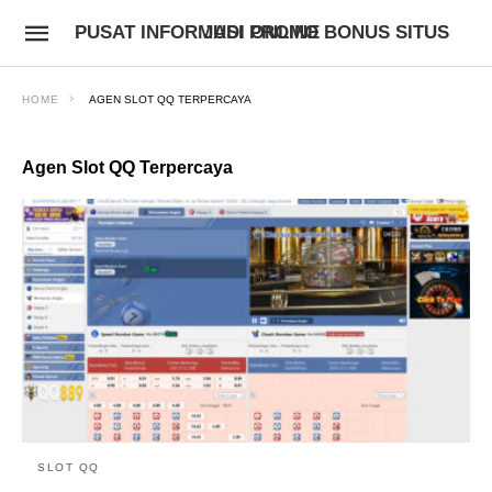
PUSAT INFORMASI PROMO BONUS SITUS JUDI ONLINE
HOME
AGEN SLOT QQ TERPERCAYA
Agen Slot QQ Terpercaya
SLOT QQ