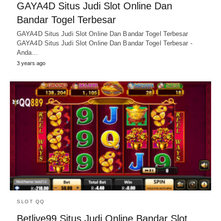
GAYA4D Situs Judi Slot Online Dan
Bandar Togel Terbesar
GAYA4D Situs Judi Slot Online Dan Bandar Togel Terbesar
GAYA4D Situs Judi Slot Online Dan Bandar Togel Terbesar -
Anda…
3 years ago
SLOT QQ
Betlive99 Situs Judi Online Bandar Slot