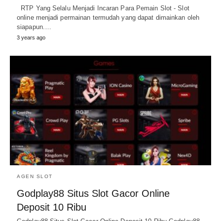
RTP Yang Selalu Menjadi Incaran Para Pemain Slot - Slot
online menjadi permainan termudah yang dapat dimainkan oleh
siapapun.…
3 years ago
AGEN SLOT
Godplay88 Situs Slot Gacor Online
Deposit 10 Ribu