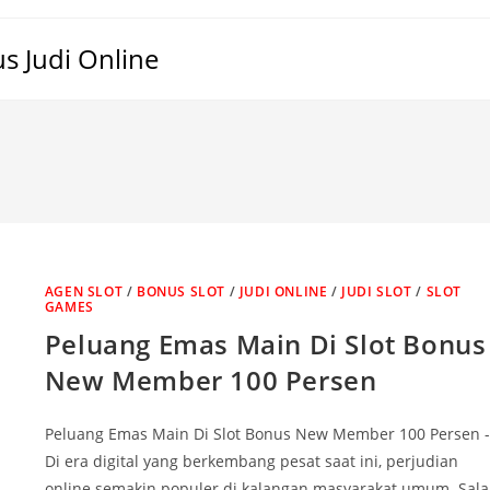
s Judi Online
AGEN SLOT
/
BONUS SLOT
/
JUDI ONLINE
/
JUDI SLOT
/
SLOT
GAMES
Peluang Emas Main Di Slot Bonus
New Member 100 Persen
Peluang Emas Main Di Slot Bonus New Member 100 Persen -
Di era digital yang berkembang pesat saat ini, perjudian
online semakin populer di kalangan masyarakat umum. Sal