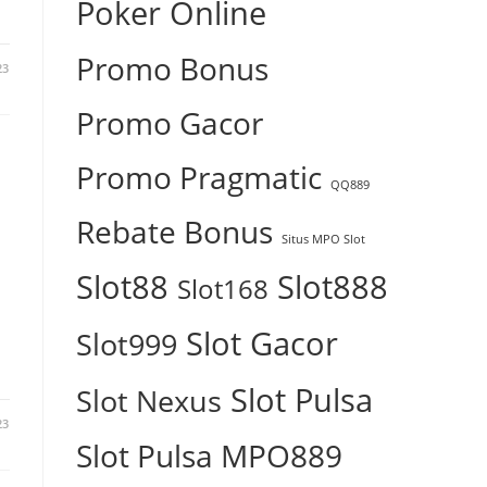
Poker Online
Promo Bonus
23
Promo Gacor
Promo Pragmatic
QQ889
Rebate Bonus
Situs MPO Slot
Slot88
Slot888
Slot168
Slot Gacor
Slot999
Slot Pulsa
Slot Nexus
23
Slot Pulsa MPO889