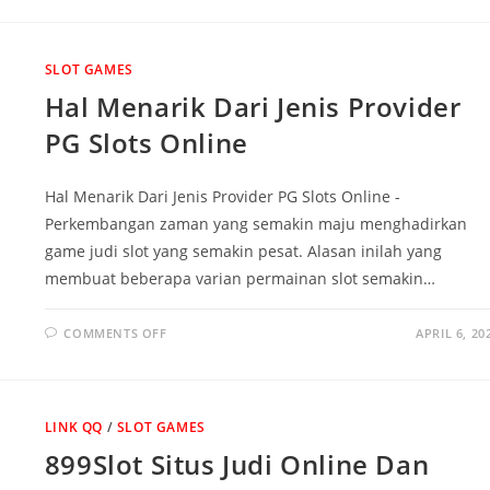
BANDAR
POKER
ONLINE
BERKUALITAS
DAN
SLOT GAMES
MUDAH
MENANG
Hal Menarik Dari Jenis Provider
PG Slots Online
Hal Menarik Dari Jenis Provider PG Slots Online -
Perkembangan zaman yang semakin maju menghadirkan
game judi slot yang semakin pesat. Alasan inilah yang
membuat beberapa varian permainan slot semakin…
ON
COMMENTS OFF
APRIL 6, 20
HAL
MENARIK
DARI
JENIS
PROVIDER
PG
LINK QQ
/
SLOT GAMES
SLOTS
ONLINE
899Slot Situs Judi Online Dan