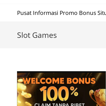
Skip
to
Pusat Informasi Promo Bonus Situ
content
Slot Games