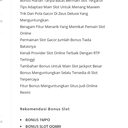
Bonus Harian Tanpa Batas Bermain Slot Tergacor
Tips Adaptasi Main Slot Untuk Menang Maxwin
Trik Dan Pola Gacor Di Zeus Deluxe Yang
Menguntungkan
24
Beragam Fitur Menarik Yang Memikat Pemain Slot
Online
Permainan Slot Gacor Jumlah Bonus Tiada
Batasnya
Kenali Provider Slot Online Terbaik Dengan RTP
Tertinggi
Tambahan Bonus Untuk Main Slot Jackpot Besar
Bonus Menguntungkan Selalu Tersedia di Slot
Terpercaya
Fitur Bonus Menguntungkan Situs Judi Online
Resmi
s
Rekomendasi Bonus Slot
BONUS 1MPO
24
BONUS SLOT QQ889