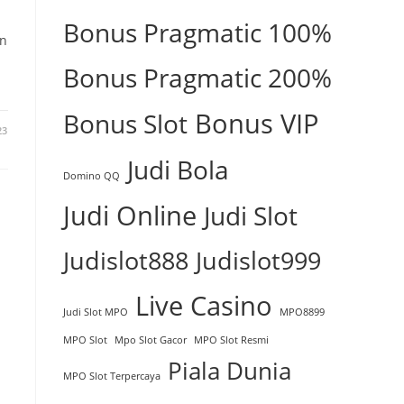
Bonus Pragmatic 100%
an
Bonus Pragmatic 200%
Bonus VIP
Bonus Slot
23
Judi Bola
Domino QQ
Judi Online
Judi Slot
Judislot888
Judislot999
Live Casino
Judi Slot MPO
MPO8899
MPO Slot
Mpo Slot Gacor
MPO Slot Resmi
Piala Dunia
MPO Slot Terpercaya