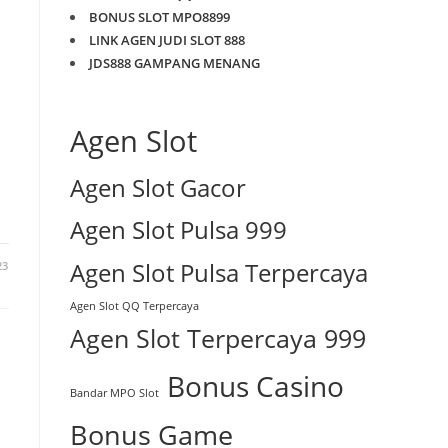
BONUS SLOT MPO8899
LINK AGEN JUDI SLOT 888
JDS888 GAMPANG MENANG
Agen Slot
Agen Slot Gacor
Agen Slot Pulsa 999
Agen Slot Pulsa Terpercaya
23
Agen Slot QQ Terpercaya
Agen Slot Terpercaya 999
Bonus Casino
Bandar MPO Slot
Bonus Game