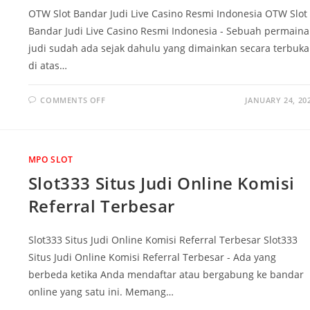
OTW Slot Bandar Judi Live Casino Resmi Indonesia OTW Slot
Bandar Judi Live Casino Resmi Indonesia - Sebuah permain
judi sudah ada sejak dahulu yang dimainkan secara terbuka
di atas…
ON
COMMENTS OFF
JANUARY 24, 20
OTW
SLOT
BANDAR
JUDI
LIVE
CASINO
MPO SLOT
RESMI
INDONESIA
Slot333 Situs Judi Online Komisi
Referral Terbesar
Slot333 Situs Judi Online Komisi Referral Terbesar Slot333
Situs Judi Online Komisi Referral Terbesar - Ada yang
berbeda ketika Anda mendaftar atau bergabung ke bandar
online yang satu ini. Memang…