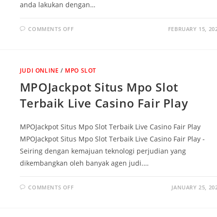
anda lakukan dengan…
ON
COMMENTS OFF
FEBRUARY 15, 20
SITUS
JUDI
SLOT
GACOR
ONLINE
LIVE
JUDI ONLINE
/
MPO SLOT
CASINO
LUCKYMPO
MPOJackpot Situs Mpo Slot
Terbaik Live Casino Fair Play
MPOJackpot Situs Mpo Slot Terbaik Live Casino Fair Play
MPOJackpot Situs Mpo Slot Terbaik Live Casino Fair Play -
Seiring dengan kemajuan teknologi perjudian yang
dikembangkan oleh banyak agen judi.…
ON
COMMENTS OFF
JANUARY 25, 20
MPOJACKPOT
SITUS
MPO
SLOT