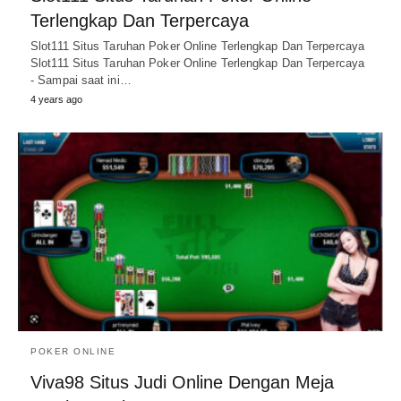
Terlengkap Dan Terpercaya
Slot111 Situs Taruhan Poker Online Terlengkap Dan Terpercaya
Slot111 Situs Taruhan Poker Online Terlengkap Dan Terpercaya
- Sampai saat ini…
4 years ago
POKER ONLINE
Viva98 Situs Judi Online Dengan Meja