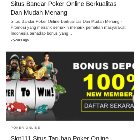
Situs Bandar Poker Online Berkualitas
Dan Mudah Menang
Situs Bandar Poker Online Berkualitas Dan Mudah Menang -
Promosi yang menarik semakin menarik perhatian masyarakat
Indonesia terhadap bonus yang…
2 years ago
POKER ONLINE
Slot111 Situs Taruhan Poker Online