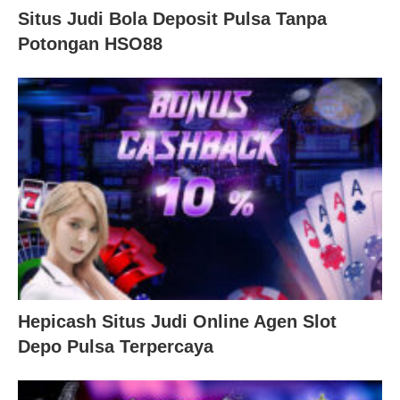
Situs Judi Bola Deposit Pulsa Tanpa
Potongan HSO88
Hepicash Situs Judi Online Agen Slot
Depo Pulsa Terpercaya