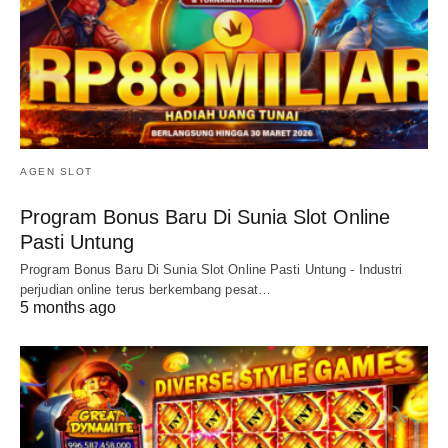
AGEN SLOT
Program Bonus Baru Di Sunia Slot Online
Pasti Untung
Program Bonus Baru Di Sunia Slot Online Pasti Untung - Industri
perjudian online terus berkembang pesat…
5 months ago