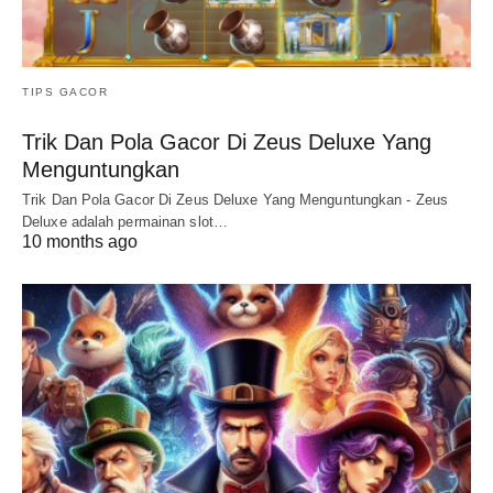
TIPS GACOR
Trik Dan Pola Gacor Di Zeus Deluxe Yang
Menguntungkan
Trik Dan Pola Gacor Di Zeus Deluxe Yang Menguntungkan - Zeus
Deluxe adalah permainan slot…
10 months ago