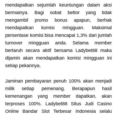
mendapatkan sejumlah keuntungan dalam aksi
bermainya. Bagi sobat bettor yang tidak
mengambil promo bonus apapun, berhak
mendapatkan komisi mingguan. Maksimal
persentase komisi bisa mencapai 1,3% dari jumlah
turnover mingguan anda. Selama member
bertaruh secara aktif bersama Ladybet88 maka
dijamin akan mendapatkan komisi mingguan ini
setiap pekannya.
Jaminan pembayaran penuh 100% akan menjadi
milik setiap pemenang. Berapapun hasil
kemenangan yang member dapatkan, akan
terproses 100%. Ladybet88 Situs Judi Casino
Online Bandar Slot Terbesar Indonesia selalu