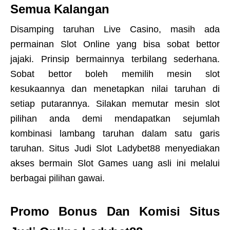
Semua Kalangan
Disamping taruhan Live Casino, masih ada
permainan Slot Online yang bisa sobat bettor
jajaki. Prinsip bermainnya terbilang sederhana.
Sobat bettor boleh memilih mesin slot
kesukaannya dan menetapkan nilai taruhan di
setiap putarannya. Silakan memutar mesin slot
pilihan anda demi mendapatkan sejumlah
kombinasi lambang taruhan dalam satu garis
taruhan. Situs Judi Slot Ladybet88 menyediakan
akses bermain Slot Games uang asli ini melalui
berbagai pilihan gawai.
Promo Bonus Dan Komisi Situs