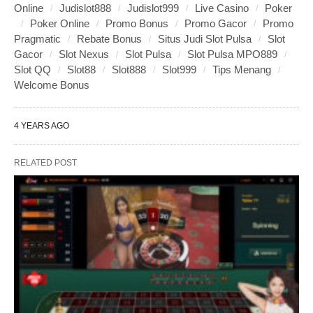
Online
Judislot888
Judislot999
Live Casino
Poker
Poker Online
Promo Bonus
Promo Gacor
Promo
Pragmatic
Rebate Bonus
Situs Judi Slot Pulsa
Slot
Gacor
Slot Nexus
Slot Pulsa
Slot Pulsa MPO889
Slot QQ
Slot88
Slot888
Slot999
Tips Menang
Welcome Bonus
4 YEARS AGO
RELATED POST