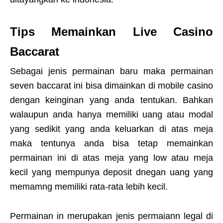
Tips Memainkan Live Casino
Baccarat
Sebagai jenis permainan baru maka permainan
seven baccarat ini bisa dimainkan di mobile casino
dengan keinginan yang anda tentukan. Bahkan
walaupun anda hanya memiliki uang atau modal
yang sedikit yang anda keluarkan di atas meja
maka tentunya anda bisa tetap memainkan
permainan ini di atas meja yang low atau meja
kecil yang mempunya deposit dnegan uang yang
memamng memiliki rata-rata lebih kecil.
Permainan in merupakan jenis permaiann legal di