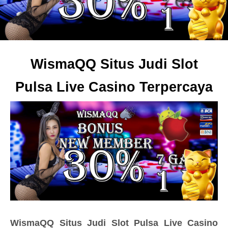
WismaQQ Situs Judi Slot
Pulsa Live Casino Terpercaya
WismaQQ Situs Judi Slot Pulsa Live Casino