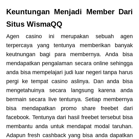
Keuntungan Menjadi Member Dari
Situs WismaQQ
Agen casino ini merupakan sebuah agen
terpercaya yang tentunya memberikan banyak
keutnungan bagi para membernya. Anda bisa
mendapatkan pengalaman secara online sehingga
anda bisa mempelajari judi luar negeri tanpa harus
pergi ke tempat casino aslinya. Dan anda bisa
mengetahuinya secara langsung karena anda
bermain secara live tentunya. Setiap membernya
bisa mendapatkan promo share freebet dari
facebook. Tentunya dari hasil freebet tersebut bisa
membantu anda untuk mendapat modal taruhan.
Adapun fresh cashback yang bisa anda dapatkan