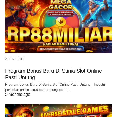
AGEN SLOT
Program Bonus Baru Di Sunia Slot Online
Pasti Untung
Program Bonus Baru Di Sunia Slot Online Pasti Untung - Industri
perjudian online terus berkembang pesat…
5 months ago