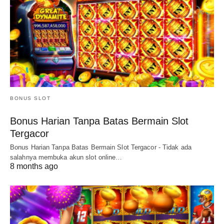
BONUS SLOT
Bonus Harian Tanpa Batas Bermain Slot
Tergacor
Bonus Harian Tanpa Batas Bermain Slot Tergacor - Tidak ada
salahnya membuka akun slot online…
8 months ago