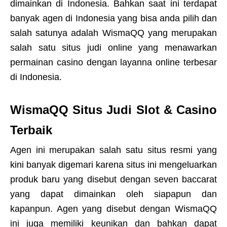
dimainkan di Indonesia. Bahkan saat ini terdapat
banyak agen di Indonesia yang bisa anda pilih dan
salah satunya adalah WismaQQ yang merupakan
salah satu situs judi online yang menawarkan
permainan casino dengan layanna online terbesar
di Indonesia.
WismaQQ Situs Judi Slot & Casino
Terbaik
Agen ini merupakan salah satu situs resmi yang
kini banyak digemari karena situs ini mengeluarkan
produk baru yang disebut dengan seven baccarat
yang dapat dimainkan oleh siapapun dan
kapanpun. Agen yang disebut dengan WismaQQ
ini juga memiliki keunikan dan bahkan dapat