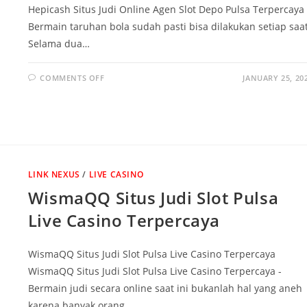
Hepicash Situs Judi Online Agen Slot Depo Pulsa Terpercaya 
Bermain taruhan bola sudah pasti bisa dilakukan setiap saat
Selama dua…
ON
COMMENTS OFF
JANUARY 25, 20
HEPICASH
SITUS
JUDI
ONLINE
AGEN
SLOT
DEPO
PULSA
TERPERCAYA
LINK NEXUS
/
LIVE CASINO
WismaQQ Situs Judi Slot Pulsa
Live Casino Terpercaya
WismaQQ Situs Judi Slot Pulsa Live Casino Terpercaya
WismaQQ Situs Judi Slot Pulsa Live Casino Terpercaya -
Bermain judi secara online saat ini bukanlah hal yang aneh
karena banyak orang…