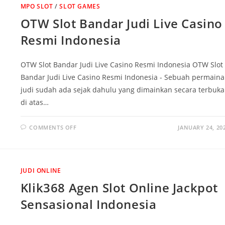
LIVE
MPO SLOT
/
SLOT GAMES
CASINO
ONLINE
OTW Slot Bandar Judi Live Casino
TERPERCAYA
Resmi Indonesia
OTW Slot Bandar Judi Live Casino Resmi Indonesia OTW Slot
Bandar Judi Live Casino Resmi Indonesia - Sebuah permain
judi sudah ada sejak dahulu yang dimainkan secara terbuka
di atas…
ON
COMMENTS OFF
JANUARY 24, 20
OTW
SLOT
BANDAR
JUDI
LIVE
CASINO
JUDI ONLINE
RESMI
INDONESIA
Klik368 Agen Slot Online Jackpot
Sensasional Indonesia