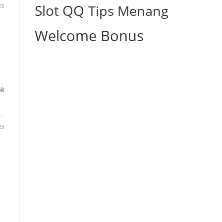
Slot QQ
Tips Menang
23
Welcome Bonus
ak
23