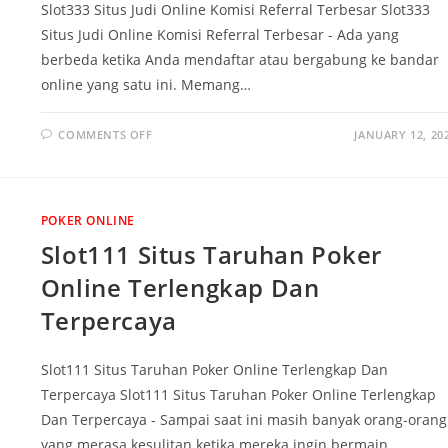
Slot333 Situs Judi Online Komisi Referral Terbesar Slot333
Situs Judi Online Komisi Referral Terbesar - Ada yang
berbeda ketika Anda mendaftar atau bergabung ke bandar
online yang satu ini. Memang…
ON
COMMENTS OFF
JANUARY 12, 20
SLOT333
SITUS
JUDI
ONLINE
KOMISI
REFERRAL
POKER ONLINE
TERBESAR
Slot111 Situs Taruhan Poker
Online Terlengkap Dan
Terpercaya
Slot111 Situs Taruhan Poker Online Terlengkap Dan
Terpercaya Slot111 Situs Taruhan Poker Online Terlengkap
Dan Terpercaya - Sampai saat ini masih banyak orang-orang
yang merasa kesulitan ketika mereka ingin bermain…