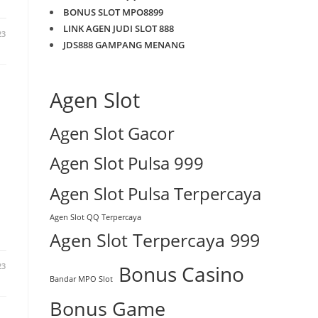
BONUS SLOT MPO8899
LINK AGEN JUDI SLOT 888
23
JDS888 GAMPANG MENANG
Agen Slot
Agen Slot Gacor
Agen Slot Pulsa 999
Agen Slot Pulsa Terpercaya
Agen Slot QQ Terpercaya
Agen Slot Terpercaya 999
23
Bonus Casino
Bandar MPO Slot
Bonus Game