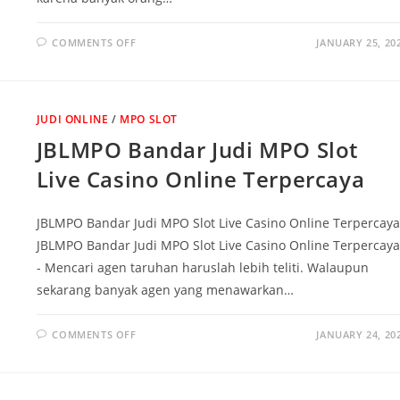
ON
COMMENTS OFF
JANUARY 25, 20
WISMAQQ
SITUS
JUDI
SLOT
PULSA
LIVE
JUDI ONLINE
/
MPO SLOT
CASINO
TERPERCAYA
JBLMPO Bandar Judi MPO Slot
Live Casino Online Terpercaya
JBLMPO Bandar Judi MPO Slot Live Casino Online Terpercaya
JBLMPO Bandar Judi MPO Slot Live Casino Online Terpercaya
- Mencari agen taruhan haruslah lebih teliti. Walaupun
sekarang banyak agen yang menawarkan…
ON
COMMENTS OFF
JANUARY 24, 20
JBLMPO
BANDAR
JUDI
MPO
SLOT