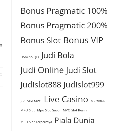
Bonus Pragmatic 100%
Bonus Pragmatic 200%
Bonus VIP
Bonus Slot
an
Judi Bola
Domino QQ
Judi Online
Judi Slot
23
Judislot888
Judislot999
Live Casino
Judi Slot MPO
MPO8899
MPO Slot
Mpo Slot Gacor
MPO Slot Resmi
Piala Dunia
MPO Slot Terpercaya