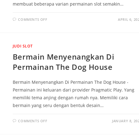
membuat beberapa varian permainan slot semakin…
ON
COMMENTS OFF
APRIL 6, 20
HAL
MENARIK
DARI
JENIS
PROVIDER
PG
JUDI SLOT
SLOTS
ONLINE
Bermain Menyenangkan Di
Permainan The Dog House
Bermain Menyenangkan Di Permainan The Dog House -
Permainan ini keluaran dari provider Pragmatic Play. Yang
memiliki tema anjing dengan rumah nya. Memiliki cara
bermain yang seru dengan bentuk desain…
ON
COMMENTS OFF
JANUARY 8, 20
BERMAIN
MENYENANGKAN
DI
PERMAINAN