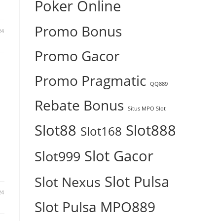
Poker Online
Promo Bonus
24
Promo Gacor
Promo Pragmatic
QQ889
Rebate Bonus
Situs MPO Slot
Slot88
Slot888
Slot168
Slot Gacor
Slot999
Slot Pulsa
Slot Nexus
24
Slot Pulsa MPO889