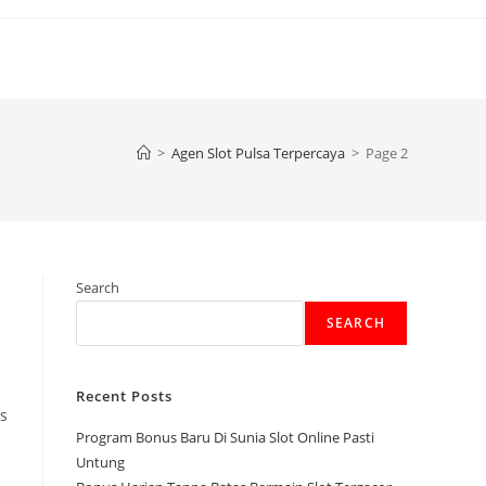
>
Agen Slot Pulsa Terpercaya
>
Page 2
Search
SEARCH
Recent Posts
s
Program Bonus Baru Di Sunia Slot Online Pasti
Untung