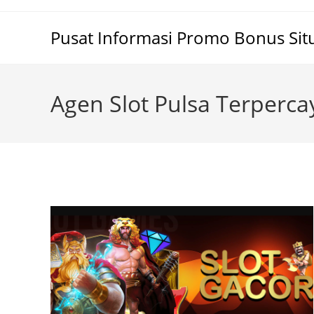
Skip
to
Pusat Informasi Promo Bonus Situ
content
Agen Slot Pulsa Terperca