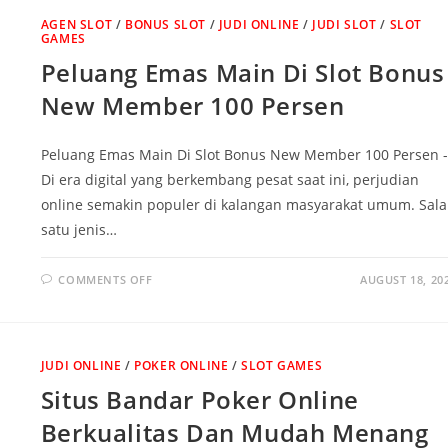
JUDI
ONLINE
AGEN SLOT
/
BONUS SLOT
/
JUDI ONLINE
/
JUDI SLOT
/
SLOT
GAMES
Peluang Emas Main Di Slot Bonus
New Member 100 Persen
Peluang Emas Main Di Slot Bonus New Member 100 Persen -
Di era digital yang berkembang pesat saat ini, perjudian
online semakin populer di kalangan masyarakat umum. Sal
satu jenis…
ON
COMMENTS OFF
AUGUST 18, 20
PELUANG
EMAS
MAIN
DI
SLOT
BONUS
JUDI ONLINE
/
POKER ONLINE
/
SLOT GAMES
NEW
MEMBER
Situs Bandar Poker Online
100
PERSEN
Berkualitas Dan Mudah Menang