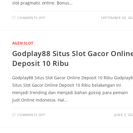
slot pragmatic online. Bonus…
ON
COMMENTS OFF
SEPTEMBER 20, 20
CARA
MENANG
MAIN
SLOT
DENGAN
CEPAT
AGEN SLOT
MENGGUNAKAN
BONUS
Godplay88 Situs Slot Gacor Onlin
SLOT
PRAGMATIC
Deposit 10 Ribu
Godplay88 Situs Slot Gacor Online Deposit 10 Ribu Godplay8
Situs Slot Gacor Online Deposit 10 Ribu belakangan ini
menjadi trending dan menjadi bahan gossip para pemain
Judi Online Indonesia. Hal…
ON
COMMENTS OFF
JUNE 7, 20
GODPLAY88
SITUS
SLOT
GACOR