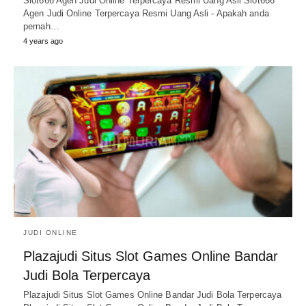
Slot666 Agen Judi Online Terpercaya Resmi Uang Asli Slot666
Agen Judi Online Terpercaya Resmi Uang Asli - Apakah anda
pernah…
4 years ago
JUDI ONLINE
Plazajudi Situs Slot Games Online Bandar
Judi Bola Terpercaya
Plazajudi Situs Slot Games Online Bandar Judi Bola Terpercaya