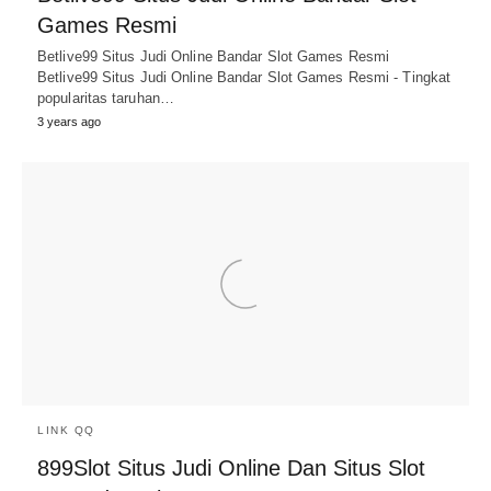
Games Resmi
Betlive99 Situs Judi Online Bandar Slot Games Resmi
Betlive99 Situs Judi Online Bandar Slot Games Resmi - Tingkat
popularitas taruhan…
3 years ago
LINK QQ
899Slot Situs Judi Online Dan Situs Slot