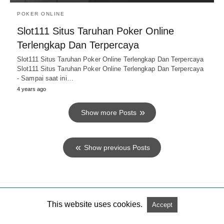
POKER ONLINE
Slot111 Situs Taruhan Poker Online
Terlengkap Dan Terpercaya
Slot111 Situs Taruhan Poker Online Terlengkap Dan Terpercaya
Slot111 Situs Taruhan Poker Online Terlengkap Dan Terpercaya
- Sampai saat ini…
4 years ago
Show more Posts
Show previous Posts
This website uses cookies.
Accept
All Rights Reserved