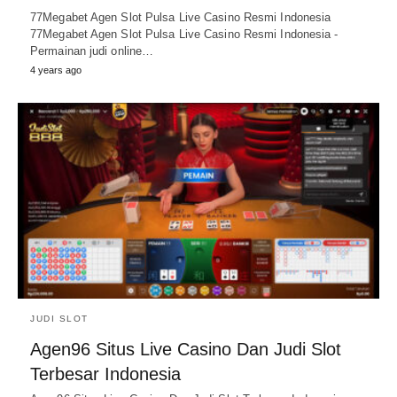
77Megabet Agen Slot Pulsa Live Casino Resmi Indonesia
77Megabet Agen Slot Pulsa Live Casino Resmi Indonesia -
Permainan judi online…
4 years ago
JUDI SLOT
Agen96 Situs Live Casino Dan Judi Slot
Terbesar Indonesia