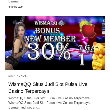
Bermain…
4 years ago
LINK NEXUS
WismaQQ Situs Judi Slot Pulsa Live
Casino Terpercaya
WismaQQ Situs Judi Slot Pulsa Live Casino Terpercaya
WismaQQ Situs Judi Slot Pulsa Live Casino Terpercaya -
Bermain judi secara…