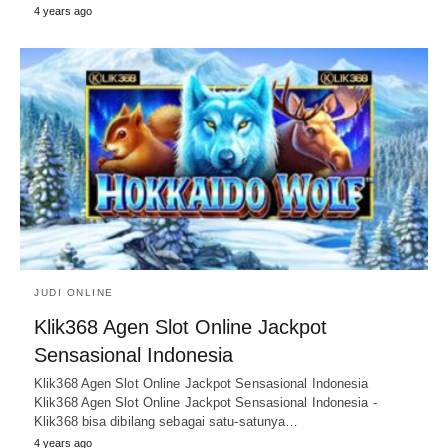
4 years ago
JUDI ONLINE
Klik368 Agen Slot Online Jackpot
Sensasional Indonesia
Klik368 Agen Slot Online Jackpot Sensasional Indonesia
Klik368 Agen Slot Online Jackpot Sensasional Indonesia -
Klik368 bisa dibilang sebagai satu-satunya…
4 years ago