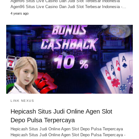
Agen96 Situs Live Casino Dan Judi Slot Terbesar Indonesia
Agen96 Situs Live Casino Dan Judi Slot Terbesar Indonesia -…
4 years ago
LINK NEXUS
Hepicash Situs Judi Online Agen Slot
Depo Pulsa Terpercaya
Hepicash Situs Judi Online Agen Slot Depo Pulsa Terpercaya
Hepicash Situs Judi Online Agen Slot Depo Pulsa Terpercaya -