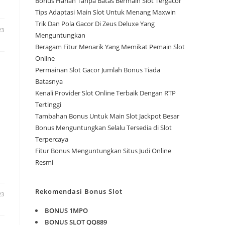
Bonus Harian Tanpa Batas Bermain Slot Tergacor
Tips Adaptasi Main Slot Untuk Menang Maxwin
Trik Dan Pola Gacor Di Zeus Deluxe Yang
23
Menguntungkan
Beragam Fitur Menarik Yang Memikat Pemain Slot
Online
Permainan Slot Gacor Jumlah Bonus Tiada
Batasnya
Kenali Provider Slot Online Terbaik Dengan RTP
Tertinggi
Tambahan Bonus Untuk Main Slot Jackpot Besar
Bonus Menguntungkan Selalu Tersedia di Slot
Terpercaya
Fitur Bonus Menguntungkan Situs Judi Online
Resmi
Rekomendasi Bonus Slot
23
BONUS 1MPO
BONUS SLOT QQ889