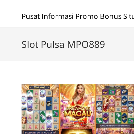
Skip
to
Pusat Informasi Promo Bonus Situ
content
Slot Pulsa MPO889