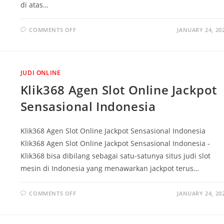
di atas…
ON
COMMENTS OFF
JANUARY 24, 20
OTW
SLOT
BANDAR
JUDI
LIVE
CASINO
JUDI ONLINE
RESMI
INDONESIA
Klik368 Agen Slot Online Jackpot
Sensasional Indonesia
Klik368 Agen Slot Online Jackpot Sensasional Indonesia
Klik368 Agen Slot Online Jackpot Sensasional Indonesia -
Klik368 bisa dibilang sebagai satu-satunya situs judi slot
mesin di Indonesia yang menawarkan jackpot terus…
ON
COMMENTS OFF
JANUARY 24, 20
KLIK368
AGEN
SLOT
ONLINE