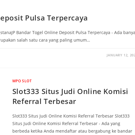
JACKPOT
SENSASIONAL
INDONESIA
Deposit Pulsa Terpercaya
IstanaJP Bandar Togel Online Deposit Pulsa Terpercaya - Ada bany
erupakan salah satu cara yang paling umum…
JANUARY 12, 20
MPO SLOT
Slot333 Situs Judi Online Komisi
Referral Terbesar
Slot333 Situs Judi Online Komisi Referral Terbesar Slot333
Situs Judi Online Komisi Referral Terbesar - Ada yang
berbeda ketika Anda mendaftar atau bergabung ke bandar