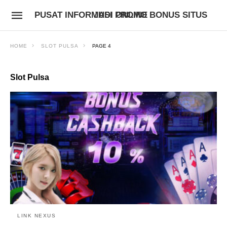
PUSAT INFORMASI PROMO BONUS SITUS JUDI ONLINE
HOME
SLOT PULSA
PAGE 4
Slot Pulsa
LINK NEXUS