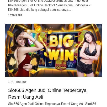
Klik368 Agen Slot Online Jackpot Sensasional Indonesia
Klik368 Agen Slot Online Jackpot Sensasional Indonesia -
Klik368 bisa dibilang sebagai satu-satunya…
4 years ago
JUDI ONLINE
Slot666 Agen Judi Online Terpercaya
Resmi Uang Asli
Slot666 Agen Judi Online Terpercaya Resmi Uang Asli Slot666