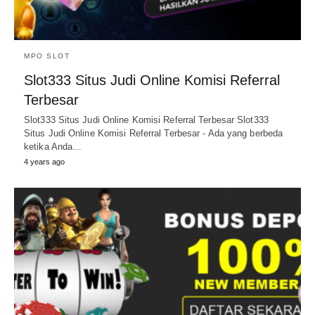
MPO SLOT
Slot333 Situs Judi Online Komisi Referral
Terbesar
Slot333 Situs Judi Online Komisi Referral Terbesar Slot333
Situs Judi Online Komisi Referral Terbesar - Ada yang berbeda
ketika Anda…
4 years ago