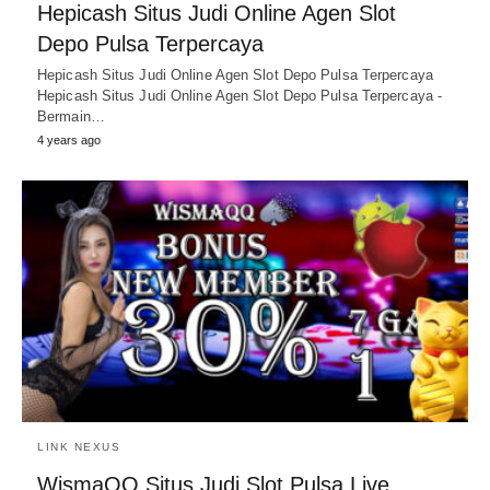
Hepicash Situs Judi Online Agen Slot
Depo Pulsa Terpercaya
Hepicash Situs Judi Online Agen Slot Depo Pulsa Terpercaya
Hepicash Situs Judi Online Agen Slot Depo Pulsa Terpercaya -
Bermain…
4 years ago
LINK NEXUS
WismaQQ Situs Judi Slot Pulsa Live