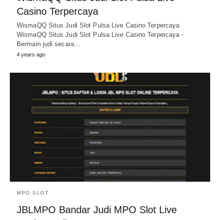
Casino Terpercaya
WismaQQ Situs Judi Slot Pulsa Live Casino Terpercaya
WismaQQ Situs Judi Slot Pulsa Live Casino Terpercaya -
Bermain judi secara…
4 years ago
MPO SLOT
JBLMPO Bandar Judi MPO Slot Live