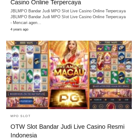
Casino Online Terpercaya
JBLMPO Bandar Judi MPO Slot Live Casino Online Terpercaya
JBLMPO Bandar Judi MPO Slot Live Casino Online Terpercaya
- Mencari agen…
4 years ago
MPO SLOT
OTW Slot Bandar Judi Live Casino Resmi
Indonesia